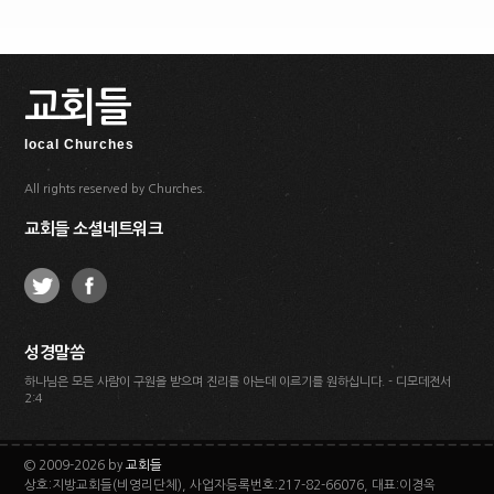
교회들
local Churches
All rights reserved by Churches.
교회들 소셜네트워크
성경말씀
하나님은 모든 사람이 구원을 받으며 진리를 아는데 이르기를 원하십니다. - 디모데전서
2:4
© 2009-2026 by
교회들
상호:지방교회들(비영리단체), 사업자등록번호:217-82-66076, 대표:이경옥